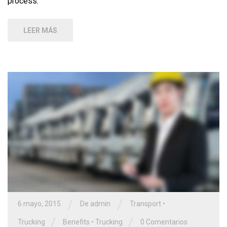
process.
LEER MÁS
/
/
6 mayo, 2015
De admin
Transport
•
/
/
Trucking
Benefits
•
Trucking
0 Comentarios